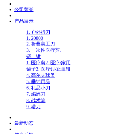
公司荣誉
产品展示
1. 户外折刀
1. 20800
2. 折叠美工刀
3. 一次性医疗剪、
镊、钳
1. 医疗剪
2. 医疗/家用
镊子
3. 医疗钳/止血钳
4. 高尔夫球叉
5. 垂钓用品
6. 礼品小刀
7. 蝙蝠刀
8. 战术笔
9. 猎刀
最新动态